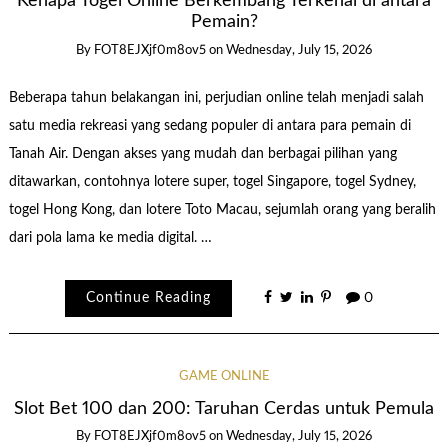
Kenapa Togel Online Berkembang Terkenal di antara
Pemain?
By
FOT8EJXjf0m8ov5
on
Wednesday, July 15, 2026
Beberapa tahun belakangan ini, perjudian online telah menjadi salah
satu media rekreasi yang sedang populer di antara para pemain di
Tanah Air. Dengan akses yang mudah dan berbagai pilihan yang
ditawarkan, contohnya lotere super, togel Singapore, togel Sydney,
togel Hong Kong, dan lotere Toto Macau, sejumlah orang yang beralih
dari pola lama ke media digital. …
Continue Reading
0
GAME ONLINE
Slot Bet 100 dan 200: Taruhan Cerdas untuk Pemula
By
FOT8EJXjf0m8ov5
on
Wednesday, July 15, 2026