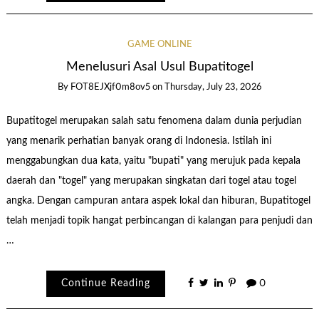
GAME ONLINE
Menelusuri Asal Usul Bupatitogel
By
FOT8EJXjf0m8ov5
on
Thursday, July 23, 2026
Bupatitogel merupakan salah satu fenomena dalam dunia perjudian
yang menarik perhatian banyak orang di Indonesia. Istilah ini
menggabungkan dua kata, yaitu "bupati" yang merujuk pada kepala
daerah dan "togel" yang merupakan singkatan dari togel atau togel
angka. Dengan campuran antara aspek lokal dan hiburan, Bupatitogel
telah menjadi topik hangat perbincangan di kalangan para penjudi dan
…
Continue Reading
0