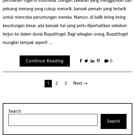
permainan togel di Indonesia. Dengan tawaran yang menggiurkan dan
peluang menang yang cukup menarik, banyak pemain yang tertarik
untuk mencoba peruntungan mereka. Namun, di balik iming-iming
keuntungan besar, ada banyak hal yang perlu diperhatikan sebelum
terjun ke dalam dunia Bupatitogel. Bagi sebagian orang, Bupatitogel
mungkin tampak seperti …
Continue Reading
0
Posts
1
2
3
Next →
pagination
Search
Search