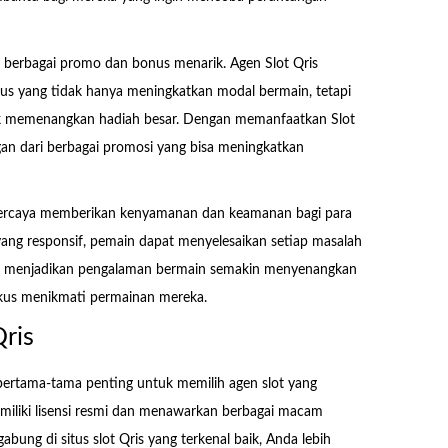
ke berbagai promo dan bonus menarik. Agen Slot Qris
s yang tidak hanya meningkatkan modal bermain, tetapi
uk memenangkan hadiah besar. Dengan memanfaatkan Slot
n dari berbagai promosi yang bisa meningkatkan
erpercaya memberikan kenyamanan dan keamanan bagi para
ng responsif, pemain dapat menyelesaikan setiap masalah
ni menjadikan pengalaman bermain semakin menyenangkan
okus menikmati permainan mereka.
Qris
pertama-tama penting untuk memilih agen slot yang
miliki lisensi resmi dan menawarkan berbagai macam
bung di situs slot Qris yang terkenal baik, Anda lebih