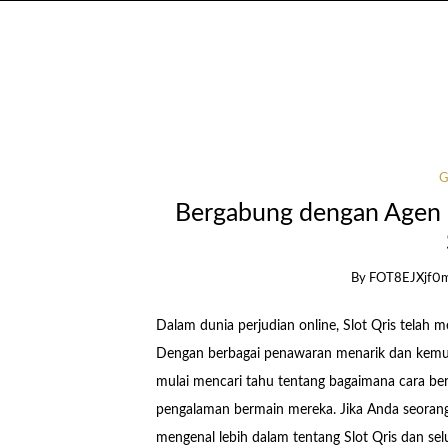
G
Bergabung dengan Agen 
By
FOT8EJXjf0
Dalam dunia perjudian online, Slot Qris telah m
Dengan berbagai penawaran menarik dan kemu
mulai mencari tahu tentang bagaimana cara be
pengalaman bermain mereka. Jika Anda seorang
mengenal lebih dalam tentang Slot Qris dan sel