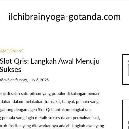
ilchibrainyoga-gotanda.com
AME ONLINE
Slot Qris: Langkah Awal Menuju
Sukses
m8ov5
on
Sunday, July 6, 2025
enjadi salah satu pilihan yang populer di kalangan pemain.
dahan dalam melakukan transaksi, banyak pemain yang
rgabung dengan agen Slot Qris untuk meningkatkan
 pemula yang ingin meraih sukses dalam permainan slot,
uruh fasilitas yang ditawarkannya adalah langkah awal yang