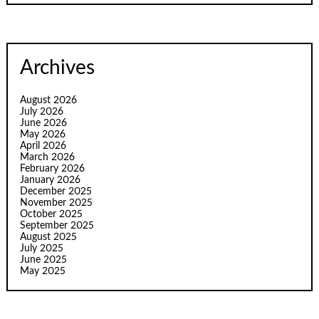
Archives
August 2026
July 2026
June 2026
May 2026
April 2026
March 2026
February 2026
January 2026
December 2025
November 2025
October 2025
September 2025
August 2025
July 2025
June 2025
May 2025