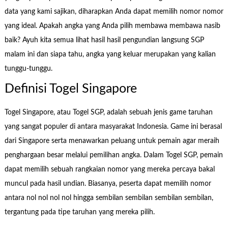
data yang kami sajikan, diharapkan Anda dapat memilih nomor nomor
yang ideal. Apakah angka yang Anda pilih membawa membawa nasib
baik? Ayuh kita semua lihat hasil hasil pengundian langsung SGP
malam ini dan siapa tahu, angka yang keluar merupakan yang kalian
tunggu-tunggu.
Definisi Togel Singapore
Togel Singapore, atau Togel SGP, adalah sebuah jenis game taruhan
yang sangat populer di antara masyarakat Indonesia. Game ini berasal
dari Singapore serta menawarkan peluang untuk pemain agar meraih
penghargaan besar melalui pemilihan angka. Dalam Togel SGP, pemain
dapat memilih sebuah rangkaian nomor yang mereka percaya bakal
muncul pada hasil undian. Biasanya, peserta dapat memilih nomor
antara nol nol nol nol hingga sembilan sembilan sembilan sembilan,
tergantung pada tipe taruhan yang mereka pilih.