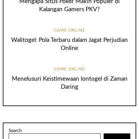
Mengapa Situs Poker Makin Populer di
Kalangan Gamers PKV?
GAME ONLINE
Walitogel: Pola Terbaru dalam Jagat Perjudian
Online
GAME ONLINE
Menelusuri Keistimewaan Iontogel di Zaman
Daring
Search