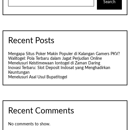
Search
Recent Posts
Mengapa Situs Poker Makin Populer di Kalangan Gamers PKV?
Walitogel: Pola Terbaru dalam Jagat Perjudian Online
Menelusuri Keistimewaan Iontogel di Zaman Daring
Inovasi Terbaru: Slot Deposit Indosat yang Menghadirkan
Keuntungan
Menelusuri Asal Usul Bupatitogel
Recent Comments
No comments to show.