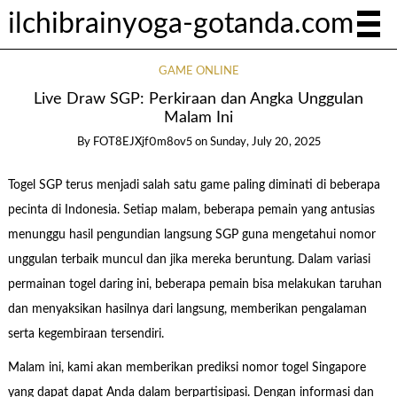
ilchibrainyoga-gotanda.com
GAME ONLINE
Live Draw SGP: Perkiraan dan Angka Unggulan
Malam Ini
By
FOT8EJXjf0m8ov5
on
Sunday, July 20, 2025
Togel SGP terus menjadi salah satu game paling diminati di beberapa
pecinta di Indonesia. Setiap malam, beberapa pemain yang antusias
menunggu hasil pengundian langsung SGP guna mengetahui nomor
unggulan terbaik muncul dan jika mereka beruntung. Dalam variasi
permainan togel daring ini, beberapa pemain bisa melakukan taruhan
dan menyaksikan hasilnya dari langsung, memberikan pengalaman
serta kegembiraan tersendiri.
Malam ini, kami akan memberikan prediksi nomor togel Singapore
yang dapat dapat Anda dalam berpartisipasi. Dengan informasi dan