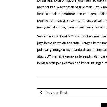
Di sisi lain, Togel Singapore juga memiliki daya
memberikan kesempatan bagi pemain untuk me
Keunikan dalam peraturan dan cara pengundian
penggemar mencari sistem yang tepat untuk me
menyenangkan bagi para pemain yang fleksibel
Sementara itu, Togel SDY atau Sydney memberi
juga berbasis waktu tertentu. Dengan kombina
pola yang mungkin membantu dalam menentukan 
atau SDY memiliki keunikan tersendiri, dan para
berdasarkan pengalaman dan keberuntungan m
Previous Post