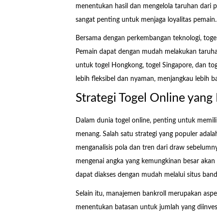
menentukan hasil dan mengelola taruhan dari p
sangat penting untuk menjaga loyalitas pemain.
Bersama dengan perkembangan teknologi, togel o
Pemain dapat dengan mudah melakukan taruhan 
untuk togel Hongkong, togel Singapore, dan to
lebih fleksibel dan nyaman, menjangkau lebih b
Strategi Togel Online yang 
Dalam dunia togel online, penting untuk memilik
menang. Salah satu strategi yang populer adal
menganalisis pola dan tren dari draw sebelumn
mengenai angka yang kemungkinan besar akan ke
dapat diakses dengan mudah melalui situs banda
Selain itu, manajemen bankroll merupakan aspek
menentukan batasan untuk jumlah yang diinves