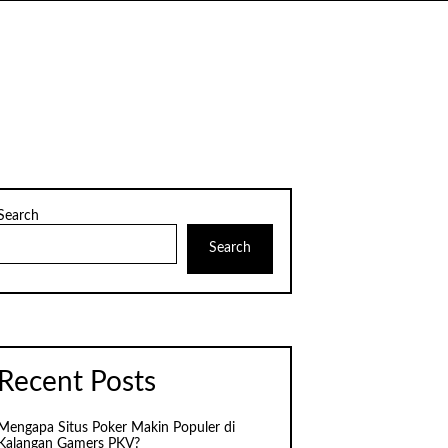
Search
Search
Recent Posts
Mengapa Situs Poker Makin Populer di
Kalangan Gamers PKV?