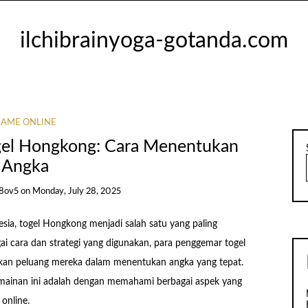
ilchibrainyoga-gotanda.com
AME ONLINE
el Hongkong: Cara Menentukan
Angka
8ov5
on
Monday, July 28, 2025
esia, togel Hongkong menjadi salah satu yang paling
i cara dan strategi yang digunakan, para penggemar togel
tkan peluang mereka dalam menentukan angka yang tepat.
rmainan ini adalah dengan memahami berbagai aspek yang
online.