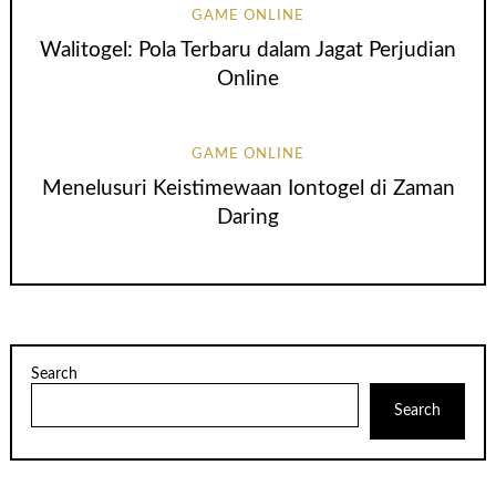
GAME ONLINE
Walitogel: Pola Terbaru dalam Jagat Perjudian
Online
GAME ONLINE
Menelusuri Keistimewaan Iontogel di Zaman
Daring
Search
Search