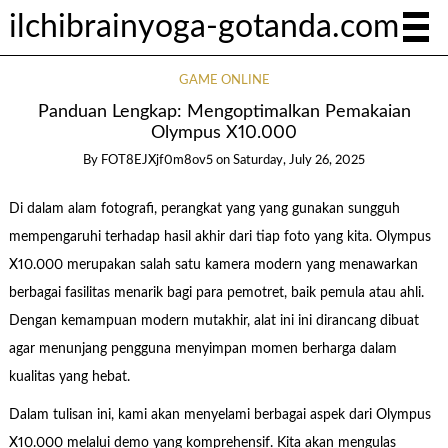
ilchibrainyoga-gotanda.com
GAME ONLINE
Panduan Lengkap: Mengoptimalkan Pemakaian
Olympus X10.000
By
FOT8EJXjf0m8ov5
on
Saturday, July 26, 2025
Di dalam alam fotografi, perangkat yang yang gunakan sungguh
mempengaruhi terhadap hasil akhir dari tiap foto yang kita. Olympus
X10.000 merupakan salah satu kamera modern yang menawarkan
berbagai fasilitas menarik bagi para pemotret, baik pemula atau ahli.
Dengan kemampuan modern mutakhir, alat ini ini dirancang dibuat
agar menunjang pengguna menyimpan momen berharga dalam
kualitas yang hebat.
Dalam tulisan ini, kami akan menyelami berbagai aspek dari Olympus
X10.000 melalui demo yang komprehensif. Kita akan mengulas