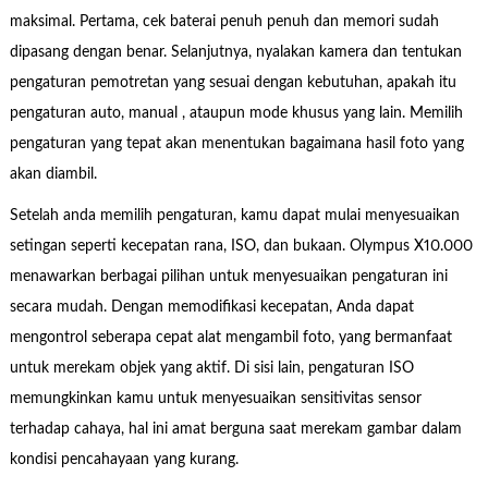
maksimal. Pertama, cek baterai penuh penuh dan memori sudah
dipasang dengan benar. Selanjutnya, nyalakan kamera dan tentukan
pengaturan pemotretan yang sesuai dengan kebutuhan, apakah itu
pengaturan auto, manual , ataupun mode khusus yang lain. Memilih
pengaturan yang tepat akan menentukan bagaimana hasil foto yang
akan diambil.
Setelah anda memilih pengaturan, kamu dapat mulai menyesuaikan
setingan seperti kecepatan rana, ISO, dan bukaan. Olympus X10.000
menawarkan berbagai pilihan untuk menyesuaikan pengaturan ini
secara mudah. Dengan memodifikasi kecepatan, Anda dapat
mengontrol seberapa cepat alat mengambil foto, yang bermanfaat
untuk merekam objek yang aktif. Di sisi lain, pengaturan ISO
memungkinkan kamu untuk menyesuaikan sensitivitas sensor
terhadap cahaya, hal ini amat berguna saat merekam gambar dalam
kondisi pencahayaan yang kurang.