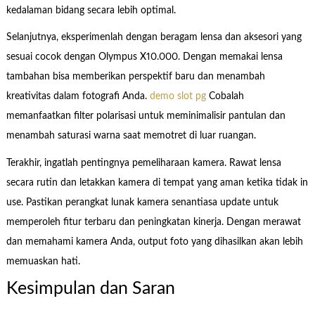
kedalaman bidang secara lebih optimal.
Selanjutnya, eksperimenlah dengan beragam lensa dan aksesori yang
sesuai cocok dengan Olympus X10.000. Dengan memakai lensa
tambahan bisa memberikan perspektif baru dan menambah
kreativitas dalam fotografi Anda.
demo slot pg
Cobalah
memanfaatkan filter polarisasi untuk meminimalisir pantulan dan
menambah saturasi warna saat memotret di luar ruangan.
Terakhir, ingatlah pentingnya pemeliharaan kamera. Rawat lensa
secara rutin dan letakkan kamera di tempat yang aman ketika tidak in
use. Pastikan perangkat lunak kamera senantiasa update untuk
memperoleh fitur terbaru dan peningkatan kinerja. Dengan merawat
dan memahami kamera Anda, output foto yang dihasilkan akan lebih
memuaskan hati.
Kesimpulan dan Saran