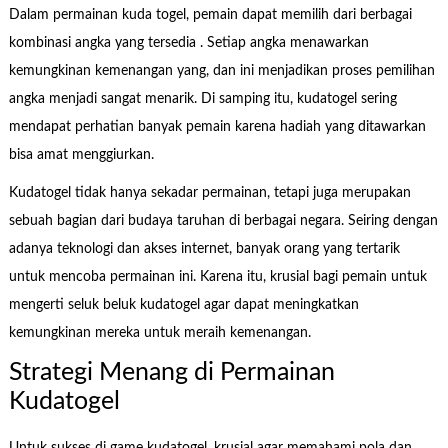
Dalam permainan kuda togel, pemain dapat memilih dari berbagai
kombinasi angka yang tersedia . Setiap angka menawarkan
kemungkinan kemenangan yang, dan ini menjadikan proses pemilihan
angka menjadi sangat menarik. Di samping itu, kudatogel sering
mendapat perhatian banyak pemain karena hadiah yang ditawarkan
bisa amat menggiurkan.
Kudatogel tidak hanya sekadar permainan, tetapi juga merupakan
sebuah bagian dari budaya taruhan di berbagai negara. Seiring dengan
adanya teknologi dan akses internet, banyak orang yang tertarik
untuk mencoba permainan ini. Karena itu, krusial bagi pemain untuk
mengerti seluk beluk kudatogel agar dapat meningkatkan
kemungkinan mereka untuk meraih kemenangan.
Strategi Menang di Permainan
Kudatogel
Untuk sukses di game kudatogel, krusial agar memahami pola dan