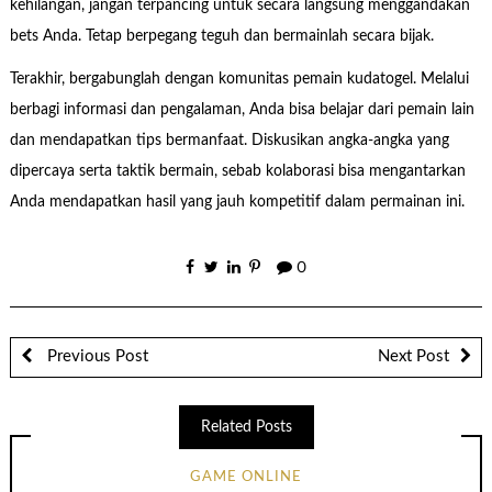
kehilangan, jangan terpancing untuk secara langsung menggandakan
bets Anda. Tetap berpegang teguh dan bermainlah secara bijak.
Terakhir, bergabunglah dengan komunitas pemain kudatogel. Melalui
berbagi informasi dan pengalaman, Anda bisa belajar dari pemain lain
dan mendapatkan tips bermanfaat. Diskusikan angka-angka yang
dipercaya serta taktik bermain, sebab kolaborasi bisa mengantarkan
Anda mendapatkan hasil yang jauh kompetitif dalam permainan ini.
0
Previous Post
Next Post
Related Posts
GAME ONLINE