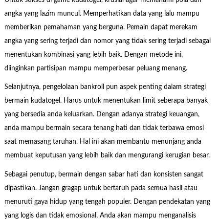
angka yang lazim muncul. Memperhatikan data yang lalu mampu
memberikan pemahaman yang berguna. Pemain dapat merekam
angka yang sering terjadi dan nomor yang tidak sering terjadi sebagai
menentukan kombinasi yang lebih baik. Dengan metode ini,
diinginkan partisipan mampu memperbesar peluang menang.
Selanjutnya, pengelolaan bankroll pun aspek penting dalam strategi
bermain kudatogel. Harus untuk menentukan limit seberapa banyak
yang bersedia anda keluarkan. Dengan adanya strategi keuangan,
anda mampu bermain secara tenang hati dan tidak terbawa emosi
saat memasang taruhan. Hal ini akan membantu menunjang anda
membuat keputusan yang lebih baik dan mengurangi kerugian besar.
Sebagai penutup, bermain dengan sabar hati dan konsisten sangat
dipastikan. Jangan gragap untuk bertaruh pada semua hasil atau
menuruti gaya hidup yang tengah populer. Dengan pendekatan yang
yang logis dan tidak emosional, Anda akan mampu menganalisis