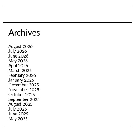
Archives
August 2026
July 2026
June 2026
May 2026
April 2026
March 2026
February 2026
January 2026
December 2025
November 2025
October 2025
September 2025
August 2025
July 2025
June 2025
May 2025