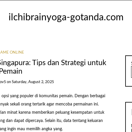
ilchibrainyoga-gotanda.com
AME ONLINE
ingapura: Tips dan Strategi untuk
Pemain
ov5
on
Saturday, August 2, 2025
h opsi yang populer di komunitas pemain. Dengan berbagai
anyak sekali orang tertarik agar mencoba permainan ini.
atian minat karena memberikan peluang kesempatan untuk
ng dan dapat dipercaya. Selain itu, data tentang keluaran
yang ingin mau memilih angka yang.