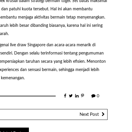
ek krusial dalam strategi bermain togel. Set batas maksimal
dan patuhi kuota tersebut. Hal ini akan membantu
membantu menjaga aktivitas bermain tetap menyenangkan.
ruh lebih besar dibanding biasanya, karena hal ini sering
arah.
enai live draw Singapore dan acara-acara menarik di
sendiri. Dengan selalu terinformasi tentang pengumuman
 mempersiapkan taruhan secara yang lebih efisien. Menonton
xperiences dan sensasi bermain, sehingga menjadi lebih
h kemenangan.
0
Next Post