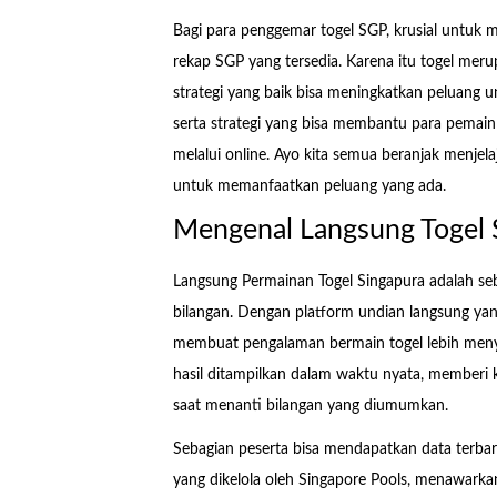
Bagi para penggemar togel SGP, krusial untuk 
rekap SGP yang tersedia. Karena itu togel meru
strategi yang baik bisa meningkatkan peluang un
serta strategi yang bisa membantu para pemai
melalui online. Ayo kita semua beranjak menjel
untuk memanfaatkan peluang yang ada.
Mengenal Langsung Togel 
Langsung Permainan Togel Singapura adalah se
bilangan. Dengan platform undian langsung yan
membuat pengalaman bermain togel lebih menye
hasil ditampilkan dalam waktu nyata, member
saat menanti bilangan yang diumumkan.
Sebagian peserta bisa mendapatkan data terbaru
yang dikelola oleh Singapore Pools, menawark