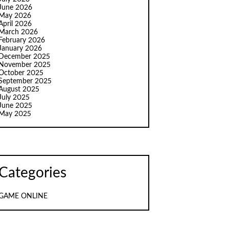
June 2026
May 2026
April 2026
March 2026
February 2026
January 2026
December 2025
November 2025
October 2025
September 2025
August 2025
July 2025
June 2025
May 2025
Categories
GAME ONLINE