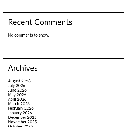
Recent Comments
No comments to show.
Archives
August 2026
July 2026
June 2026
May 2026
April 2026
March 2026
February 2026
January 2026
December 2025
November 2025
October 2025