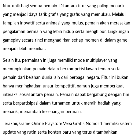
fitur unik bagi semua pemain. Di antara fitur yang paling menarik
yang menjadi daya tarik grafis yang grafis yang memukau. Melalui
tampilan inovatif serta animasi yang mulus, pemain akan merasakan
pengalaman bermain yang lebih hidup serta menghibur. Lingkungan
gameplay secara rinci menghadirkan setiap momen di dalam game
menjadi lebih memikat.
Selain itu, permainan ini juga memiliki mode multiplayer yang
memungkinkan pemain dalam berkompetisi lawan teman serta
pemain dari belahan dunia lain dari berbagai negara. Fitur ini bukan
hanya meningkatkan unsur kompetitif, namun juga memperkuat
interaksi sosial antara pemain. Pemain dapat bergabung dengan tim
serta berpartisipasi dalam turnamen untuk meraih hadiah yang
menarik, menambah kesenangan bermain.
Terakhir, Game Online Playstore Versi Gratis Nomor 1 memiliki sistem
update yang rutin serta konten baru yang terus ditambahkan.