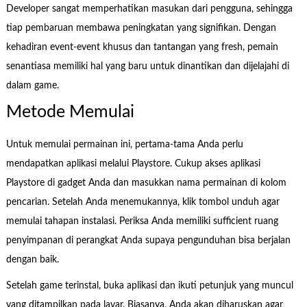
Developer sangat memperhatikan masukan dari pengguna, sehingga
tiap pembaruan membawa peningkatan yang signifikan. Dengan
kehadiran event-event khusus dan tantangan yang fresh, pemain
senantiasa memiliki hal yang baru untuk dinantikan dan dijelajahi di
dalam game.
Metode Memulai
Untuk memulai permainan ini, pertama-tama Anda perlu
mendapatkan aplikasi melalui Playstore. Cukup akses aplikasi
Playstore di gadget Anda dan masukkan nama permainan di kolom
pencarian. Setelah Anda menemukannya, klik tombol unduh agar
memulai tahapan instalasi. Periksa Anda memiliki sufficient ruang
penyimpanan di perangkat Anda supaya pengunduhan bisa berjalan
dengan baik.
Setelah game terinstal, buka aplikasi dan ikuti petunjuk yang muncul
yang ditampilkan pada layar. Biasanya, Anda akan diharuskan agar