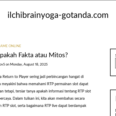
ilchibrainyoga-gotanda.com
AME ONLINE
Apakah Fakta atau Mitos?
ov5
on
Monday, August 18, 2025
ta Return to Player sering jadi perbincangan hangat di
ya meyakini bahwa memahami RTP permainan slot dapat
an tetapi, tersiar tanya apakah informasi tentang RTP slot
percaya. Dalam tulisan ini, kita akan membahas secara
n RTP slot, serta bagaimana RTP live dapat berdampak