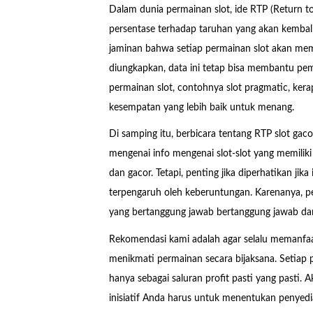
Dalam dunia permainan slot, ide RTP (Return to
persentase terhadap taruhan yang akan kembal
jaminan bahwa setiap permainan slot akan me
diungkapkan, data ini tetap bisa membantu pe
permainan slot, contohnya slot pragmatic, ke
kesempatan yang lebih baik untuk menang.
Di samping itu, berbicara tentang RTP slot ga
mengenai info mengenai slot-slot yang memilik
dan gacor. Tetapi, penting jika diperhatikan jika 
terpengaruh oleh keberuntungan. Karenanya, p
yang bertanggung jawab bertanggung jawab da
Rekomendasi kami adalah agar selalu memanfaa
menikmati permainan secara bijaksana. Setiap 
hanya sebagai saluran profit pasti yang pasti. 
inisiatif Anda harus untuk menentukan penyedi