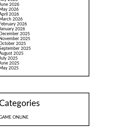
June 2026
May 2026
April 2026
March 2026
February 2026
January 2026
December 2025
November 2025
October 2025
September 2025
August 2025
July 2025
June 2025
May 2025
Categories
GAME ONLINE