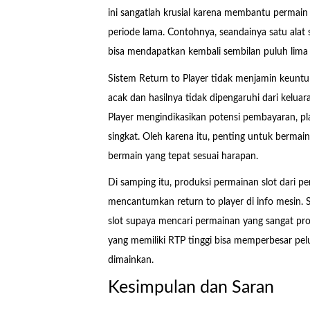
ini sangatlah krusial karena membantu permain 
periode lama. Contohnya, seandainya satu alat s
bisa mendapatkan kembali sembilan puluh lima r
Sistem Return to Player tidak menjamin keuntu
acak dan hasilnya tidak dipengaruhi dari kelua
Player mengindikasikan potensi pembayaran, p
singkat. Oleh karena itu, penting untuk bermai
bermain yang tepat sesuai harapan.
Di samping itu, produksi permainan slot dari pe
mencantumkan return to player di info mesin. 
slot supaya mencari permainan yang sangat prof
yang memiliki RTP tinggi bisa memperbesar pel
dimainkan.
Kesimpulan dan Saran