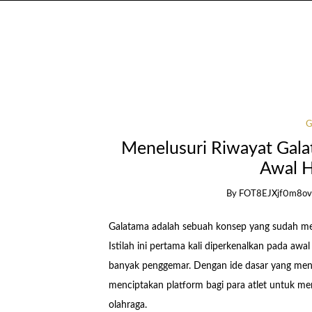
G
Menelusuri Riwayat Gala
Awal H
By
FOT8EJXjf0m8ov
Galatama adalah sebuah konsep yang sudah menj
Istilah ini pertama kali diperkenalkan pada a
banyak penggemar. Dengan ide dasar yang meng
menciptakan platform bagi para atlet untuk 
olahraga.