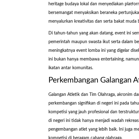
heritage budaya lokal dan menyediakan platfor
bersemangat menyaksikan beraneka pertunjukan
menyalurkan kreativitas dan serta bakat muda 
Di tahun-tahun yang akan datang, event ini sema
pemerintah maupun swasta ikut serta dalam berp
meningkatnya event lomba ini yang digelar dise
ini bukan hanya membawa entertaining, namu
ikatan antar komunitas.
Perkembangan Galangan At
Galangan Atletik dan Tim Olahraga, akronim da
perkembangan signifikan di negeri ini pada tah
kompetisi yang jauh profesional dan terstruktu
di negeri ini tidak hanya menjadi wadah rekreasi
pengembangan atlet yang lebih baik. Ini juga
kompetisi di beragam cabang olahraga.