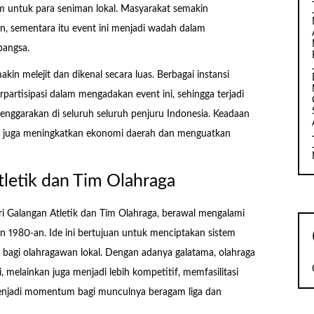
m untuk para seniman lokal. Masyarakat semakin
, sementara itu event ini menjadi wadah dalam
bangsa.
kin melejit dan dikenal secara luas. Berbagai instansi
artisipasi dalam mengadakan event ini, sehingga terjadi
lenggarakan di seluruh seluruh penjuru Indonesia. Keadaan
n juga meningkatkan ekonomi daerah dan menguatkan
letik dan Tim Olahraga
ri Galangan Atletik dan Tim Olahraga, berawal mengalami
un 1980-an. Ide ini bertujuan untuk menciptakan sistem
r bagi olahragawan lokal. Dengan adanya galatama, olahraga
, melainkan juga menjadi lebih kompetitif, memfasilitasi
 menjadi momentum bagi munculnya beragam liga dan