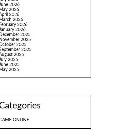
June 2026
May 2026
April 2026
March 2026
February 2026
January 2026
December 2025
November 2025
October 2025
September 2025
August 2025
July 2025
June 2025
May 2025
Categories
GAME ONLINE