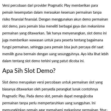
Versi percobaan dari provider Pragmatic Play memberikan para
pemain kesempatan dalam merasakan keseruan permainan tanpa
risiko finansial finansial. Dengan menggunakan akun demo permainan
slot demo, para pemain bisa meneliti berbagai gaya dan mekanisme
permainan yang ditawarkan. Tak hanya menyenangkan, slot demo ini
juga memberikan wawasan untuk para peserta tentang bagaimana
fungsi permainan, sehingga para pemain bisa jauh percaya diri saat
memilih guna bermain dengan uang sesungguhnya. Ayo kita lihat lebih
dalam tentang slot demo terkini yang patut dicoba ini.
Apa Sih Slot Demo?
Slot demo merupakan versi percobaan untuk permainan slot yang
biasanya ditawarkan oleh penyedia perangkat lunak contohnya
Pragmatic Play. Pada demo slot, pemain dapat mengujicoba
permainan tanpa perlu mempertaruhkan uang sungguhan. Ini
memungkinkan pemain agar memahami mekanisme permainan, fitur-