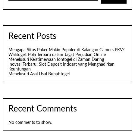
Recent Posts
Mengapa Situs Poker Makin Populer di Kalangan Gamers PKV?
Walitogel: Pola Terbaru dalam Jagat Perjudian Online
Menelusuri Keistimewaan Iontogel di Zaman Daring
Inovasi Terbaru: Slot Deposit Indosat yang Menghadirkan
Keuntungan
Menelusuri Asal Usul Bupatitogel
Recent Comments
No comments to show.