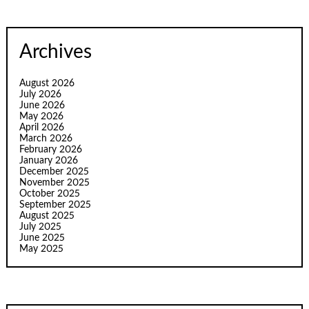
Archives
August 2026
July 2026
June 2026
May 2026
April 2026
March 2026
February 2026
January 2026
December 2025
November 2025
October 2025
September 2025
August 2025
July 2025
June 2025
May 2025