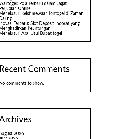
Walitogel: Pola Terbaru dalam Jagat
Perjudian Online
Menelusuri Keistimewaan Iontogel di Zaman
Daring
Inovasi Terbaru: Slot Deposit Indosat yang
Menghadirkan Keuntungan
Menelusuri Asal Usul Bupatitogel
Recent Comments
No comments to show.
Archives
August 2026
July 2026