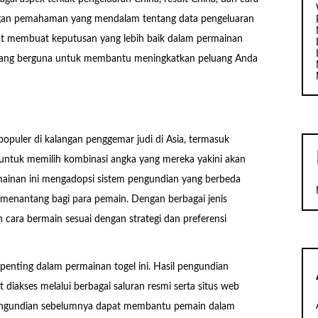
ngan pemahaman yang mendalam tentang data pengeluaran
pat membuat keputusan yang lebih baik dalam permainan
i yang berguna untuk membantu meningkatkan peluang Anda
puler di kalangan penggemar judi di Asia, termasuk
 untuk memilih kombinasi angka yang mereka yakini akan
rmainan ini mengadopsi sistem pengundian yang berbeda
n menantang bagi para pemain. Dengan berbagai jenis
 cara bermain sesuai dengan strategi dan preferensi
 penting dalam permainan togel ini. Hasil pengundian
diakses melalui berbagai saluran resmi serta situs web
 pengundian sebelumnya dapat membantu pemain dalam