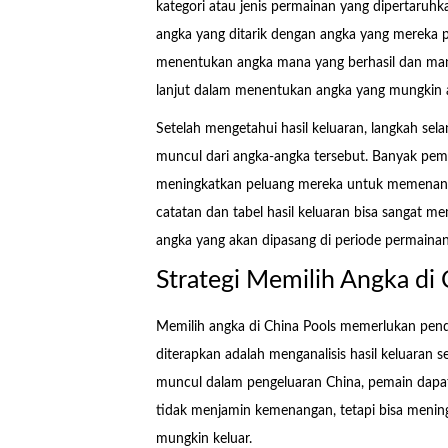
kategori atau jenis permainan yang dipertaruh
angka yang ditarik dengan angka yang mereka p
menentukan angka mana yang berhasil dan mana 
lanjut dalam menentukan angka yang mungkin a
Setelah mengetahui hasil keluaran, langkah sel
muncul dari angka-angka tersebut. Banyak pe
meningkatkan peluang mereka untuk memenangk
catatan dan tabel hasil keluaran bisa sangat 
angka yang akan dipasang di periode permainan
Strategi Memilih Angka di 
Memilih angka di China Pools memerlukan pende
diterapkan adalah menganalisis hasil keluaran
muncul dalam pengeluaran China, pemain dapat m
tidak menjamin kemenangan, tetapi bisa menin
mungkin keluar.