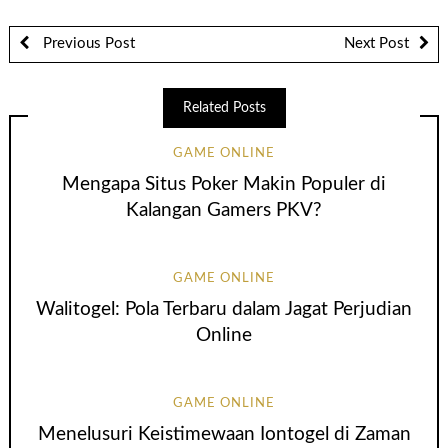
Previous Post
Next Post
Related Posts
GAME ONLINE
Mengapa Situs Poker Makin Populer di
Kalangan Gamers PKV?
GAME ONLINE
Walitogel: Pola Terbaru dalam Jagat Perjudian
Online
GAME ONLINE
Menelusuri Keistimewaan Iontogel di Zaman