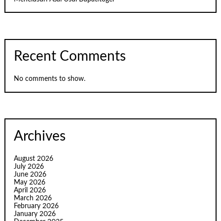
Recent Comments
No comments to show.
Archives
August 2026
July 2026
June 2026
May 2026
April 2026
March 2026
February 2026
January 2026