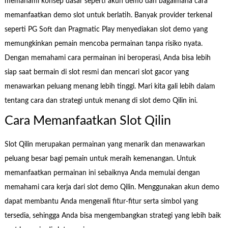
memahami konsep dasar seperti akun demo dan bagaimana cara
memanfaatkan demo slot untuk berlatih. Banyak provider terkenal
seperti PG Soft dan Pragmatic Play menyediakan slot demo yang
memungkinkan pemain mencoba permainan tanpa risiko nyata.
Dengan memahami cara permainan ini beroperasi, Anda bisa lebih
siap saat bermain di slot resmi dan mencari slot gacor yang
menawarkan peluang menang lebih tinggi. Mari kita gali lebih dalam
tentang cara dan strategi untuk menang di slot demo Qilin ini.
Cara Memanfaatkan Slot Qilin
Slot Qilin merupakan permainan yang menarik dan menawarkan
peluang besar bagi pemain untuk meraih kemenangan. Untuk
memanfaatkan permainan ini sebaiknya Anda memulai dengan
memahami cara kerja dari slot demo Qilin. Menggunakan akun demo
dapat membantu Anda mengenali fitur-fitur serta simbol yang
tersedia, sehingga Anda bisa mengembangkan strategi yang lebih baik