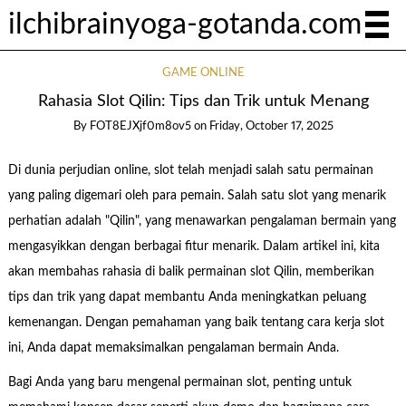
ilchibrainyoga-gotanda.com
GAME ONLINE
Rahasia Slot Qilin: Tips dan Trik untuk Menang
By
FOT8EJXjf0m8ov5
on
Friday, October 17, 2025
Di dunia perjudian online, slot telah menjadi salah satu permainan
yang paling digemari oleh para pemain. Salah satu slot yang menarik
perhatian adalah "Qilin", yang menawarkan pengalaman bermain yang
mengasyikkan dengan berbagai fitur menarik. Dalam artikel ini, kita
akan membahas rahasia di balik permainan slot Qilin, memberikan
tips dan trik yang dapat membantu Anda meningkatkan peluang
kemenangan. Dengan pemahaman yang baik tentang cara kerja slot
ini, Anda dapat memaksimalkan pengalaman bermain Anda.
Bagi Anda yang baru mengenal permainan slot, penting untuk