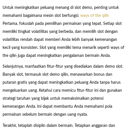
Untuk meningkatkan peluang menang di slot demo, penting untuk
memahami bagaimana mesin slot berfungsi.
ways of the qilin
Pertama, fokuslah pada pemilihan permainan yang tepat. Setiap slot
memiliki tingkat volatilitas yang berbeda, dan memilih slot dengan
volatilitas rendah dapat memberi Anda lebih banyak kemenangan
kecil yang konsisten. Slot yang memiliki tema menarik seperti ways of
the qilin juga dapat meningkatkan pengalaman bermain Anda.
Selanjutnya, manfaatkan fitur-fitur yang disediakan dalam demo slot.
Banyak slot, termasuk slot demo qilin, menawarkan bonus dan
putaran gratis yang dapat meningkatkan peluang Anda tanpa harus
mengeluarkan uang. Ketahui cara memicu fitur-fitur ini dan gunakan
strategi taruhan yang bijak untuk memaksimalkan potensi
kemenangan Anda. Ini dapat membantu Anda memahami pola
permainan sebelum bermain dengan uang nyata.
Terakhir, tetaplah disiplin dalam bermain. Tetapkan anggaran dan