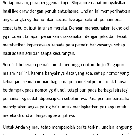
Setiap malam, para penggemar togel Singapore dapat menyaksikan
hasil live draw dengan penuh antusiasme. Undian ini memperlihatkan
angka-angka yg diumumkan secara live agar seluruh pemain bisa
cepat tahu output taruhan mereka. Dengan menggunakan teknologi
yg modern, tahapan penarikan dilaksanakan dengan jelas dan tepat,
memberikan kepercayaan kepada para pemain bahwasanya setiap
hasil adalah adil dan tanpa kecurangan.
Sore ini, beberapa pemain amat menunggu output lotto Singapore
malam hari ini. Karena banyaknya data yang ada, setiap nomor yang
keluar jadi sebuah impian bagi para pemain. Output ini tidak hanya
berdampak pada nomor yg diundi, tetapi pun pada berbagai strategi
pemainan yg sudah dipersiapkan sebelumnya. Para pemain berusaha
menciptakan angka paling baik untuk meningkatkan peluang untuk
mereka di undian langsung selanjutnya.
Untuk Anda yg mau tetap memperoleh berita terkini, undian langsung