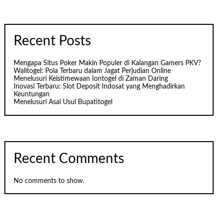
Recent Posts
Mengapa Situs Poker Makin Populer di Kalangan Gamers PKV?
Walitogel: Pola Terbaru dalam Jagat Perjudian Online
Menelusuri Keistimewaan Iontogel di Zaman Daring
Inovasi Terbaru: Slot Deposit Indosat yang Menghadirkan
Keuntungan
Menelusuri Asal Usul Bupatitogel
Recent Comments
No comments to show.