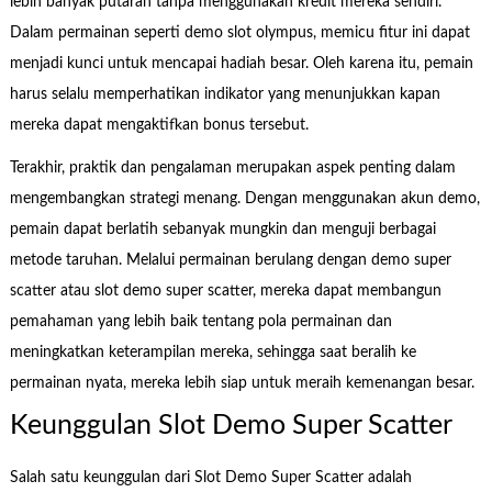
lebih banyak putaran tanpa menggunakan kredit mereka sendiri.
Dalam permainan seperti demo slot olympus, memicu fitur ini dapat
menjadi kunci untuk mencapai hadiah besar. Oleh karena itu, pemain
harus selalu memperhatikan indikator yang menunjukkan kapan
mereka dapat mengaktifkan bonus tersebut.
Terakhir, praktik dan pengalaman merupakan aspek penting dalam
mengembangkan strategi menang. Dengan menggunakan akun demo,
pemain dapat berlatih sebanyak mungkin dan menguji berbagai
metode taruhan. Melalui permainan berulang dengan demo super
scatter atau slot demo super scatter, mereka dapat membangun
pemahaman yang lebih baik tentang pola permainan dan
meningkatkan keterampilan mereka, sehingga saat beralih ke
permainan nyata, mereka lebih siap untuk meraih kemenangan besar.
Keunggulan Slot Demo Super Scatter
Salah satu keunggulan dari Slot Demo Super Scatter adalah