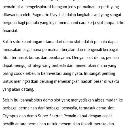
pemain bisa mengeksplorasi beragam jenis permainan, seperti yang
ditawarkan oleh Pragmatic Play. Ini adalah langkah awal yang sangat
berguna bagi pemula yang ingin memahami cara kerja slot tanpa risiko
finansial.
Salah satu keuntungan utama dari demo slot adalah pemain dapat
merasakan bagaimana permainan berjalan dan mengenali berbagai
fitur, termasuk bonus dan pembayaran. Dengan slot demo, pemain
dapat menguji strategi yang berbeda dan menemukan mana yang
paling cocok sebelum berinvestasi uang nyata. Ini sangat penting
untuk meningkatkan peluang memenangkan hadiah besar di waktu
yang akan datang.
Selain itu, banyak situs demo slot yang menyediakan akses mudah ke
berbagai permainan dari berbagai penyedia, termasuk demo slot
Olympus dan demo Super Scatter. Pemain dapat dengan cepat
beralih antara permainan untuk menemukan favorit mereka dan