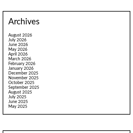
Archives
August 2026
July 2026
June 2026
May 2026
April 2026
March 2026
February 2026
January 2026
December 2025
November 2025
October 2025
September 2025
August 2025
July 2025
June 2025
May 2025