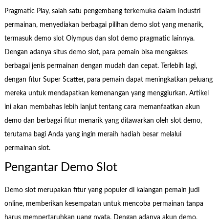
Pragmatic Play, salah satu pengembang terkemuka dalam industri
permainan, menyediakan berbagai pilihan demo slot yang menarik,
termasuk demo slot Olympus dan slot demo pragmatic lainnya.
Dengan adanya situs demo slot, para pemain bisa mengakses
berbagai jenis permainan dengan mudah dan cepat. Terlebih lagi,
dengan fitur Super Scatter, para pemain dapat meningkatkan peluang
mereka untuk mendapatkan kemenangan yang menggiurkan. Artikel
ini akan membahas lebih lanjut tentang cara memanfaatkan akun
demo dan berbagai fitur menarik yang ditawarkan oleh slot demo,
terutama bagi Anda yang ingin meraih hadiah besar melalui
permainan slot.
Pengantar Demo Slot
Demo slot merupakan fitur yang populer di kalangan pemain judi
online, memberikan kesempatan untuk mencoba permainan tanpa
harus mempertaruhkan uang nyata. Dengan adanya akun demo,