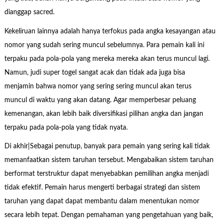
dianggap sacred.
Kekeliruan lainnya adalah hanya terfokus pada angka kesayangan atau
nomor yang sudah sering muncul sebelumnya. Para pemain kali ini
terpaku pada pola-pola yang mereka mereka akan terus muncul lagi.
Namun, judi super togel sangat acak dan tidak ada juga bisa
menjamin bahwa nomor yang sering sering muncul akan terus
muncul di waktu yang akan datang. Agar memperbesar peluang
kemenangan, akan lebih baik diversifikasi pilihan angka dan jangan
terpaku pada pola-pola yang tidak nyata.
Di akhir|Sebagai penutup, banyak para pemain yang sering kali tidak
memanfaatkan sistem taruhan tersebut. Mengabaikan sistem taruhan
berformat terstruktur dapat menyebabkan pemilihan angka menjadi
tidak efektif. Pemain harus mengerti berbagai strategi dan sistem
taruhan yang dapat dapat membantu dalam menentukan nomor
secara lebih tepat. Dengan pemahaman yang pengetahuan yang baik,