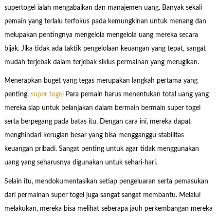
supertogel ialah mengabaikan dan manajemen uang. Banyak sekali
pemain yang terlalu terfokus pada kemungkinan untuk menang dan
melupakan pentingnya mengelola mengelola uang mereka secara
bijak. Jika tidak ada taktik pengelolaan keuangan yang tepat, sangat
mudah terjebak dalam terjebak siklus permainan yang merugikan.
Menerapkan buget yang tegas merupakan langkah pertama yang
penting.
super togel
Para pemain harus menentukan total uang yang
mereka siap untuk belanjakan dalam bermain bermain super togel
serta berpegang pada batas itu. Dengan cara ini, mereka dapat
menghindari kerugian besar yang bisa mengganggu stabilitas
keuangan pribadi. Sangat penting untuk agar tidak menggunakan
uang yang seharusnya digunakan untuk sehari-hari.
Selain itu, mendokumentasikan setiap pengeluaran serta pemasukan
dari permainan super togel juga sangat sangat membantu. Melalui
melakukan, mereka bisa melihat seberapa jauh perkembangan mereka