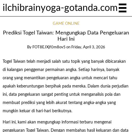
ilchibrainyoga-gotanda.com
GAME ONLINE
Prediksi Togel Taiwan: Mengungkap Data Pengeluaran
Hari Ini
By
FOT8EJXjf0m8ov5
on
Friday, April 3, 2026
Togel Taiwan telah menjadi salah satu topik yang banyak dibicarakan
di kalangan penggemar permainan angka. Setiap harinya, banyak
orang yang menantikan pengeluaran angka untuk mencari tahu
apakah keberuntungan berpihak pada mereka. Dalam dunia perjudian
ini, data pengeluaran sangat penting untuk menganalisis pola dan
membuat prediksi yang lebih akurat tentang angka-angka yang
mungkin keluar di hari-hari berikutnya.
Hari ini, kami akan mengungkap informasi terbaru mengenai
pengeluaran Togel Taiwan. Dengan membahas hasil keluaran dan data