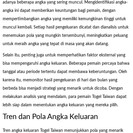
adanya beberapa angka yang sering muncul. Mengidentifikasi angka-
angka ini dapat memberikan keuntungan bagi pemain, dengan
mempertimbangkan angka yang memiliki kemungkinan tinggi untuk
muncul kembali. Setiap hasil pengeluaran dicatat dan dianalisis untuk
menemukan pola yang mungkin tersembunyi, meningkatkan peluang
untuk meraih angka yang tepat di masa yang akan datang.
Selain itu, penting juga untuk memperhatikan faktor eksternal yang
bisa mempengaruhi angka keluaran. Beberapa pemain percaya bahwa
tanggal atau periode tertentu dapat membawa keberuntungan. Oleh
karena itu, memonitor hasil pengeluaran di hari dan bulan yang
berbeda bisa menjadi strategi yang menarik untuk dicoba. Dengan
melakukan analisis yang mendalam, para pemain Togel Taiwan dapat
lebih siap dalam menentukan angka keluaran yang mereka pilih.
Tren dan Pola Angka Keluaran
Tren angka keluaran Togel Taiwan menunjukkan pola yang menarik