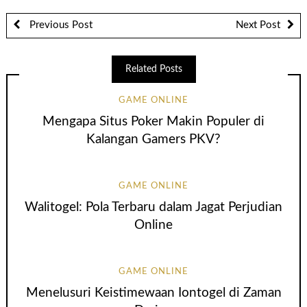
Previous Post
Next Post
Related Posts
GAME ONLINE
Mengapa Situs Poker Makin Populer di
Kalangan Gamers PKV?
GAME ONLINE
Walitogel: Pola Terbaru dalam Jagat Perjudian
Online
GAME ONLINE
Menelusuri Keistimewaan Iontogel di Zaman