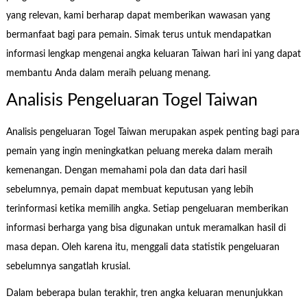
yang relevan, kami berharap dapat memberikan wawasan yang
bermanfaat bagi para pemain. Simak terus untuk mendapatkan
informasi lengkap mengenai angka keluaran Taiwan hari ini yang dapat
membantu Anda dalam meraih peluang menang.
Analisis Pengeluaran Togel Taiwan
Analisis pengeluaran Togel Taiwan merupakan aspek penting bagi para
pemain yang ingin meningkatkan peluang mereka dalam meraih
kemenangan. Dengan memahami pola dan data dari hasil
sebelumnya, pemain dapat membuat keputusan yang lebih
terinformasi ketika memilih angka. Setiap pengeluaran memberikan
informasi berharga yang bisa digunakan untuk meramalkan hasil di
masa depan. Oleh karena itu, menggali data statistik pengeluaran
sebelumnya sangatlah krusial.
Dalam beberapa bulan terakhir, tren angka keluaran menunjukkan