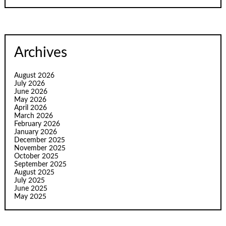
Archives
August 2026
July 2026
June 2026
May 2026
April 2026
March 2026
February 2026
January 2026
December 2025
November 2025
October 2025
September 2025
August 2025
July 2025
June 2025
May 2025