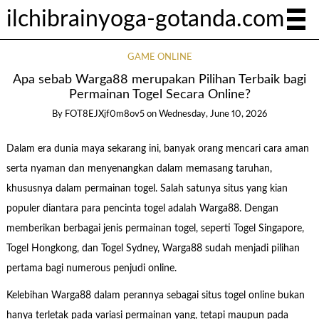
ilchibrainyoga-gotanda.com
GAME ONLINE
Apa sebab Warga88 merupakan Pilihan Terbaik bagi
Permainan Togel Secara Online?
By
FOT8EJXjf0m8ov5
on
Wednesday, June 10, 2026
Dalam era dunia maya sekarang ini, banyak orang mencari cara aman
serta nyaman dan menyenangkan dalam memasang taruhan,
khususnya dalam permainan togel. Salah satunya situs yang kian
populer diantara para pencinta togel adalah Warga88. Dengan
memberikan berbagai jenis permainan togel, seperti Togel Singapore,
Togel Hongkong, dan Togel Sydney, Warga88 sudah menjadi pilihan
pertama bagi numerous penjudi online.
Kelebihan Warga88 dalam perannya sebagai situs togel online bukan
hanya terletak pada variasi permainan yang, tetapi maupun pada