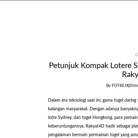
G
Petunjuk Kompak Lotere S
Raky
By
FOT8EJXjf0m
Dalam era teknologi saat ini, game togel daring t
kalangan masyarakat. Dengan adanya banyaknya 
lotre Sydney, dan togel Hongkong, para pemai
keberuntungannya. Rakyat4D hadir sebagai pl
pengalaman bermain permainan togel yang ama