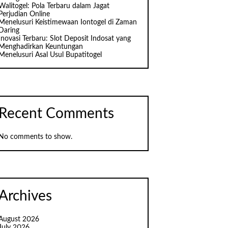
Walitogel: Pola Terbaru dalam Jagat
Perjudian Online
Menelusuri Keistimewaan Iontogel di Zaman
Daring
Inovasi Terbaru: Slot Deposit Indosat yang
Menghadirkan Keuntungan
Menelusuri Asal Usul Bupatitogel
Recent Comments
No comments to show.
Archives
August 2026
July 2026