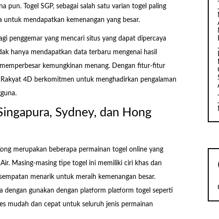
 pun. Togel SGP, sebagai salah satu varian togel paling
rta untuk mendapatkan kemenangan yang besar.
i penggemar yang mencari situs yang dapat dipercaya
 tidak hanya mendapatkan data terbaru mengenai hasil
tuk memperbesar kemungkinan menang. Dengan fitur-fitur
f, Rakyat 4D berkomitmen untuk menghadirkan pengalaman
gguna.
Singapura, Sydney, dan Hong
Kong merupakan beberapa permainan togel online yang
Air. Masing-masing tipe togel ini memiliki ciri khas dan
empatan menarik untuk meraih kemenangan besar.
 dengan gunakan dengan platform platform togel seperti
es mudah dan cepat untuk seluruh jenis permainan