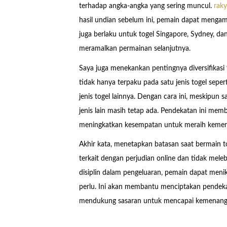
terhadap angka-angka yang sering muncul.
rak
hasil undian sebelum ini, pemain dapat mengamb
juga berlaku untuk togel Singapore, Sydney, 
meramalkan permainan selanjutnya.
Saya juga menekankan pentingnya diversifikasi 
tidak hanya terpaku pada satu jenis togel sep
jenis togel lainnya. Dengan cara ini, meskipun 
jenis lain masih tetap ada. Pendekatan ini memb
meningkatkan kesempatan untuk meraih kemen
Akhir kata, menetapkan batasan saat bermain to
terkait dengan perjudian online dan tidak mele
disiplin dalam pengeluaran, pemain dapat meni
perlu. Ini akan membantu menciptakan pendeka
mendukung sasaran untuk mencapai kemenangan