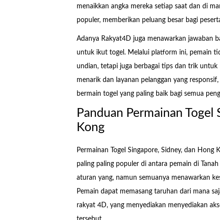
menaikkan angka mereka setiap saat dan di mana
populer, memberikan peluang besar bagi pese
Adanya Rakyat4D juga menawarkan jawaban bag
untuk ikut togel. Melalui platform ini, pemain
undian, tetapi juga berbagai tips dan trik un
menarik dan layanan pelanggan yang responsi
bermain togel yang paling baik bagi semua pen
Panduan Permainan Togel 
Kong
Permainan Togel Singapore, Sidney, dan Hong 
paling paling populer di antara pemain di Tanah 
aturan yang, namun semuanya menawarkan kes
Pemain dapat memasang taruhan dari mana saja
rakyat 4D, yang menyediakan menyediakan aks
tersebut.