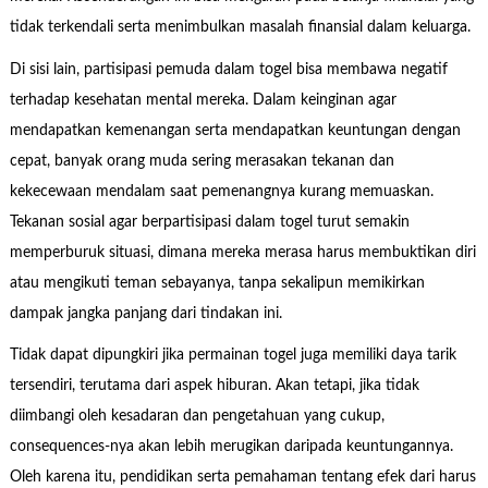
tidak terkendali serta menimbulkan masalah finansial dalam keluarga.
Di sisi lain, partisipasi pemuda dalam togel bisa membawa negatif
terhadap kesehatan mental mereka. Dalam keinginan agar
mendapatkan kemenangan serta mendapatkan keuntungan dengan
cepat, banyak orang muda sering merasakan tekanan dan
kekecewaan mendalam saat pemenangnya kurang memuaskan.
Tekanan sosial agar berpartisipasi dalam togel turut semakin
memperburuk situasi, dimana mereka merasa harus membuktikan diri
atau mengikuti teman sebayanya, tanpa sekalipun memikirkan
dampak jangka panjang dari tindakan ini.
Tidak dapat dipungkiri jika permainan togel juga memiliki daya tarik
tersendiri, terutama dari aspek hiburan. Akan tetapi, jika tidak
diimbangi oleh kesadaran dan pengetahuan yang cukup,
consequences-nya akan lebih merugikan daripada keuntungannya.
Oleh karena itu, pendidikan serta pemahaman tentang efek dari harus