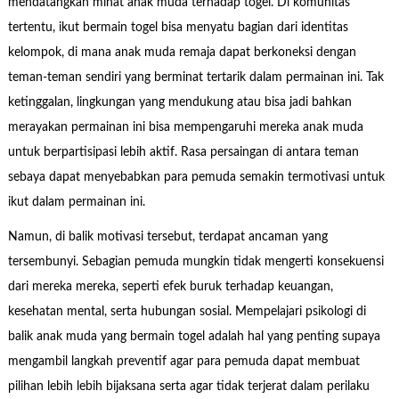
mendatangkan minat anak muda terhadap togel. Di komunitas
tertentu, ikut bermain togel bisa menyatu bagian dari identitas
kelompok, di mana anak muda remaja dapat berkoneksi dengan
teman-teman sendiri yang berminat tertarik dalam permainan ini. Tak
ketinggalan, lingkungan yang mendukung atau bisa jadi bahkan
merayakan permainan ini bisa mempengaruhi mereka anak muda
untuk berpartisipasi lebih aktif. Rasa persaingan di antara teman
sebaya dapat menyebabkan para pemuda semakin termotivasi untuk
ikut dalam permainan ini.
Namun, di balik motivasi tersebut, terdapat ancaman yang
tersembunyi. Sebagian pemuda mungkin tidak mengerti konsekuensi
dari mereka mereka, seperti efek buruk terhadap keuangan,
kesehatan mental, serta hubungan sosial. Mempelajari psikologi di
balik anak muda yang bermain togel adalah hal yang penting supaya
mengambil langkah preventif agar para pemuda dapat membuat
pilihan lebih lebih bijaksana serta agar tidak terjerat dalam perilaku