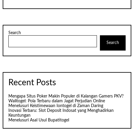
Search
Search
Recent Posts
Mengapa Situs Poker Makin Populer di Kalangan Gamers PKV?
Walitogel: Pola Terbaru dalam Jagat Perjudian Online
Menelusuri Keistimewaan Iontogel di Zaman Daring
Inovasi Terbaru: Slot Deposit Indosat yang Menghadirkan
Keuntungan
Menelusuri Asal Usul Bupatitogel