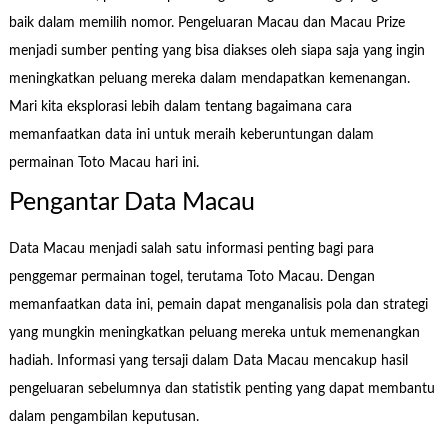
baik dalam memilih nomor. Pengeluaran Macau dan Macau Prize
menjadi sumber penting yang bisa diakses oleh siapa saja yang ingin
meningkatkan peluang mereka dalam mendapatkan kemenangan.
Mari kita eksplorasi lebih dalam tentang bagaimana cara
memanfaatkan data ini untuk meraih keberuntungan dalam
permainan Toto Macau hari ini.
Pengantar Data Macau
Data Macau menjadi salah satu informasi penting bagi para
penggemar permainan togel, terutama Toto Macau. Dengan
memanfaatkan data ini, pemain dapat menganalisis pola dan strategi
yang mungkin meningkatkan peluang mereka untuk memenangkan
hadiah. Informasi yang tersaji dalam Data Macau mencakup hasil
pengeluaran sebelumnya dan statistik penting yang dapat membantu
dalam pengambilan keputusan.