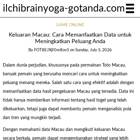
ilchibrainyoga-gotanda.com
GAME ONLINE
Keluaran Macau: Cara Memanfaatkan Data untuk
Meningkatkan Peluang Anda
By
FOT8EJXjf0m8ov5
on
Sunday, July 5, 2026
Dalam dunia perjudian, khususnya pada permainan Toto Macau,
banyak pemain yang berusaha mencari cara untuk meningkatkan
peluang menang mereka. Salah satu cara yang efektif adalah dengan
memanfaatkan data hasil pengeluaran Macau yang tersedia. Data ini
tidak hanya memberikan informasi tentang hasil togel yang telah
dikeluarkan, tetapi juga dapat membantu pemain menganalisis pola
dan tren yang mungkin terjadi.
Dengan memahami data Macau dan mengikuti keluaran Macau
secara berkala, pemain dapat mengembangkan strategi yang lebih