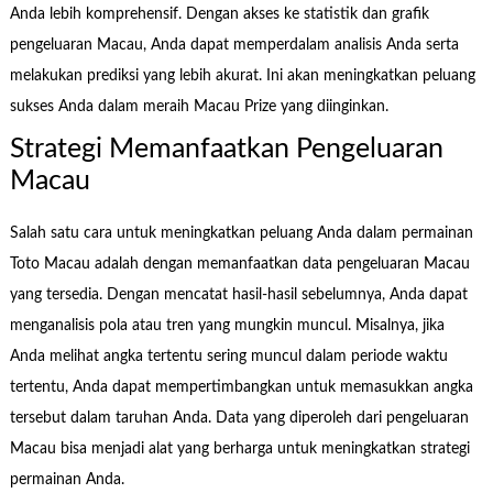
Anda lebih komprehensif. Dengan akses ke statistik dan grafik
pengeluaran Macau, Anda dapat memperdalam analisis Anda serta
melakukan prediksi yang lebih akurat. Ini akan meningkatkan peluang
sukses Anda dalam meraih Macau Prize yang diinginkan.
Strategi Memanfaatkan Pengeluaran
Macau
Salah satu cara untuk meningkatkan peluang Anda dalam permainan
Toto Macau adalah dengan memanfaatkan data pengeluaran Macau
yang tersedia. Dengan mencatat hasil-hasil sebelumnya, Anda dapat
menganalisis pola atau tren yang mungkin muncul. Misalnya, jika
Anda melihat angka tertentu sering muncul dalam periode waktu
tertentu, Anda dapat mempertimbangkan untuk memasukkan angka
tersebut dalam taruhan Anda. Data yang diperoleh dari pengeluaran
Macau bisa menjadi alat yang berharga untuk meningkatkan strategi
permainan Anda.