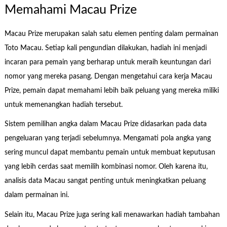
Memahami Macau Prize
Macau Prize merupakan salah satu elemen penting dalam permainan
Toto Macau. Setiap kali pengundian dilakukan, hadiah ini menjadi
incaran para pemain yang berharap untuk meraih keuntungan dari
nomor yang mereka pasang. Dengan mengetahui cara kerja Macau
Prize, pemain dapat memahami lebih baik peluang yang mereka miliki
untuk memenangkan hadiah tersebut.
Sistem pemilihan angka dalam Macau Prize didasarkan pada data
pengeluaran yang terjadi sebelumnya. Mengamati pola angka yang
sering muncul dapat membantu pemain untuk membuat keputusan
yang lebih cerdas saat memilih kombinasi nomor. Oleh karena itu,
analisis data Macau sangat penting untuk meningkatkan peluang
dalam permainan ini.
Selain itu, Macau Prize juga sering kali menawarkan hadiah tambahan