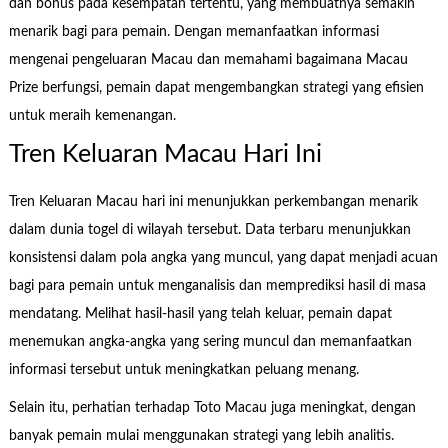
dan bonus pada kesempatan tertentu, yang membuatnya semakin
menarik bagi para pemain. Dengan memanfaatkan informasi
mengenai pengeluaran Macau dan memahami bagaimana Macau
Prize berfungsi, pemain dapat mengembangkan strategi yang efisien
untuk meraih kemenangan.
Tren Keluaran Macau Hari Ini
Tren Keluaran Macau hari ini menunjukkan perkembangan menarik
dalam dunia togel di wilayah tersebut. Data terbaru menunjukkan
konsistensi dalam pola angka yang muncul, yang dapat menjadi acuan
bagi para pemain untuk menganalisis dan memprediksi hasil di masa
mendatang. Melihat hasil-hasil yang telah keluar, pemain dapat
menemukan angka-angka yang sering muncul dan memanfaatkan
informasi tersebut untuk meningkatkan peluang menang.
Selain itu, perhatian terhadap Toto Macau juga meningkat, dengan
banyak pemain mulai menggunakan strategi yang lebih analitis.