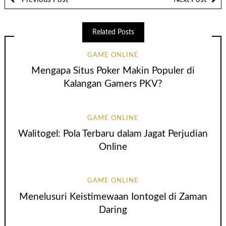
Related Posts
GAME ONLINE
Mengapa Situs Poker Makin Populer di
Kalangan Gamers PKV?
GAME ONLINE
Walitogel: Pola Terbaru dalam Jagat Perjudian
Online
GAME ONLINE
Menelusuri Keistimewaan Iontogel di Zaman
Daring