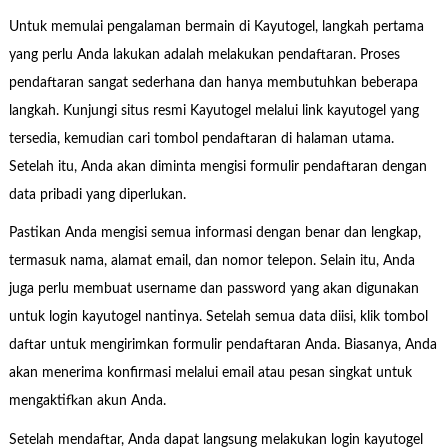
Untuk memulai pengalaman bermain di Kayutogel, langkah pertama
yang perlu Anda lakukan adalah melakukan pendaftaran. Proses
pendaftaran sangat sederhana dan hanya membutuhkan beberapa
langkah. Kunjungi situs resmi Kayutogel melalui link kayutogel yang
tersedia, kemudian cari tombol pendaftaran di halaman utama.
Setelah itu, Anda akan diminta mengisi formulir pendaftaran dengan
data pribadi yang diperlukan.
Pastikan Anda mengisi semua informasi dengan benar dan lengkap,
termasuk nama, alamat email, dan nomor telepon. Selain itu, Anda
juga perlu membuat username dan password yang akan digunakan
untuk login kayutogel nantinya. Setelah semua data diisi, klik tombol
daftar untuk mengirimkan formulir pendaftaran Anda. Biasanya, Anda
akan menerima konfirmasi melalui email atau pesan singkat untuk
mengaktifkan akun Anda.
Setelah mendaftar, Anda dapat langsung melakukan login kayutogel