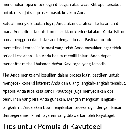
menemukan opsi untuk login di bagian atas layar. Klik opsi tersebut
untuk melanjutkan proses masuk ke akun Anda.
Setelah mengklik tautan login, Anda akan diarahkan ke halaman di
mana Anda diminta untuk memasukkan kredensial akun Anda. Isikan
nama pengguna dan kata sandi dengan benar. Pastikan untuk
memeriksa kembali informasi yang telah Anda masukkan agar tidak
terjadi kesalahan. Jika Anda belum memiliki akun, Anda dapat
mendaftar melalui halaman daftar Kayutogel yang tersedia.
Jika Anda mengalami kesulitan dalam proses login, pastikan untuk
mengecek koneksi internet Anda dan ulangi langkah-langkah tersebut.
Apabila Anda lupa kata sandi, Kayutogel juga menyediakan opsi
pemulihan yang bisa Anda gunakan. Dengan mengikuti langkah-
langkah ini, Anda akan bisa menjalankan proses login dengan lancar
dan segera menikmati layanan yang ditawarkan oleh Kayutogel.
Tips untuk Pemula di Kayutogel