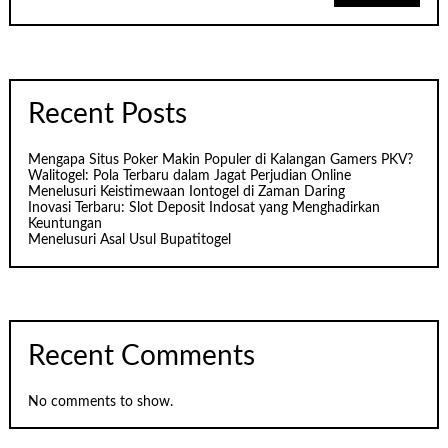
Recent Posts
Mengapa Situs Poker Makin Populer di Kalangan Gamers PKV?
Walitogel: Pola Terbaru dalam Jagat Perjudian Online
Menelusuri Keistimewaan Iontogel di Zaman Daring
Inovasi Terbaru: Slot Deposit Indosat yang Menghadirkan
Keuntungan
Menelusuri Asal Usul Bupatitogel
Recent Comments
No comments to show.