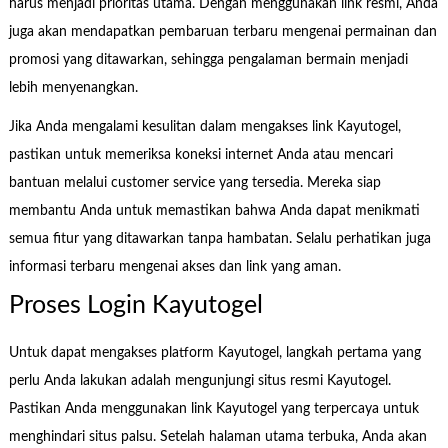
harus menjadi prioritas utama. Dengan menggunakan link resmi, Anda
juga akan mendapatkan pembaruan terbaru mengenai permainan dan
promosi yang ditawarkan, sehingga pengalaman bermain menjadi
lebih menyenangkan.
Jika Anda mengalami kesulitan dalam mengakses link Kayutogel,
pastikan untuk memeriksa koneksi internet Anda atau mencari
bantuan melalui customer service yang tersedia. Mereka siap
membantu Anda untuk memastikan bahwa Anda dapat menikmati
semua fitur yang ditawarkan tanpa hambatan. Selalu perhatikan juga
informasi terbaru mengenai akses dan link yang aman.
Proses Login Kayutogel
Untuk dapat mengakses platform Kayutogel, langkah pertama yang
perlu Anda lakukan adalah mengunjungi situs resmi Kayutogel.
Pastikan Anda menggunakan link Kayutogel yang terpercaya untuk
menghindari situs palsu. Setelah halaman utama terbuka, Anda akan