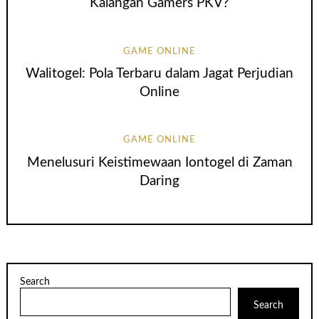
Kalangan Gamers PKV?
GAME ONLINE
Walitogel: Pola Terbaru dalam Jagat Perjudian
Online
GAME ONLINE
Menelusuri Keistimewaan Iontogel di Zaman
Daring
Search
Search