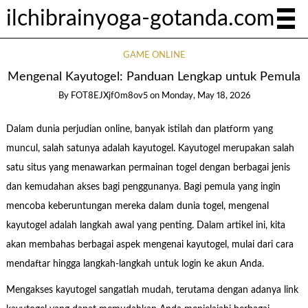
ilchibrainyoga-gotanda.com
GAME ONLINE
Mengenal Kayutogel: Panduan Lengkap untuk Pemula
By
FOT8EJXjf0m8ov5
on
Monday, May 18, 2026
Dalam dunia perjudian online, banyak istilah dan platform yang
muncul, salah satunya adalah kayutogel. Kayutogel merupakan salah
satu situs yang menawarkan permainan togel dengan berbagai jenis
dan kemudahan akses bagi penggunanya. Bagi pemula yang ingin
mencoba keberuntungan mereka dalam dunia togel, mengenal
kayutogel adalah langkah awal yang penting. Dalam artikel ini, kita
akan membahas berbagai aspek mengenai kayutogel, mulai dari cara
mendaftar hingga langkah-langkah untuk login ke akun Anda.
Mengakses kayutogel sangatlah mudah, terutama dengan adanya link