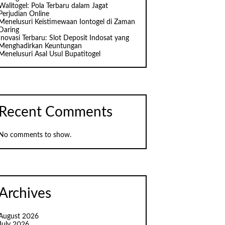
Walitogel: Pola Terbaru dalam Jagat
Perjudian Online
Menelusuri Keistimewaan Iontogel di Zaman
Daring
Inovasi Terbaru: Slot Deposit Indosat yang
Menghadirkan Keuntungan
Menelusuri Asal Usul Bupatitogel
Recent Comments
No comments to show.
Archives
August 2026
July 2026