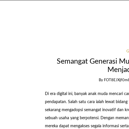
G
Semangat Generasi Mu
Menjad
By
FOT8EJXjf0m
Di era digital ini, banyak anak muda mencari 
pendapatan. Salah satu cara ialah lewat bidang 
sekarang mengadopsi semangat inovatif dan kr
sebuah usaha yang berpotensi. Dengan memanfa
mereka dapat mengakses segala informasi sert