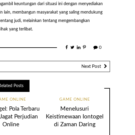
ngambil keuntungan dari situasi ini dengan menyediakan
ain lain, membangun masyarakat yang saling mendukung
 tentang judi, melainkan tentang mengembangkan
hak yang terlibat.
0
Next Post
Related Posts
AME ONLINE
GAME ONLINE
el: Pola Terbaru
Menelusuri
Jagat Perjudian
Keistimewaan Iontogel
Online
di Zaman Daring