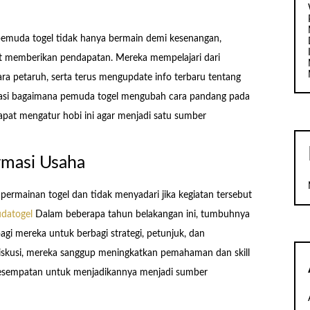
pemuda togel tidak hanya bermain demi kesenangan,
 memberikan pendapatan. Mereka mempelajari dari
ara petaruh, serta terus mengupdate info terbaru tentang
plorasi bagaimana pemuda togel mengubah cara pandang pada
pat mengatur hobi ini agar menjadi satu sumber
rmasi Usaha
rmainan togel dan tidak menyadari jika kegiatan tersebut
datogel
Dalam beberapa tahun belakangan ini, tumbuhnya
gi mereka untuk berbagi strategi, petunjuk, dan
diskusi, mereka sanggup meningkatkan pemahaman dan skill
 kesempatan untuk menjadikannya menjadi sumber