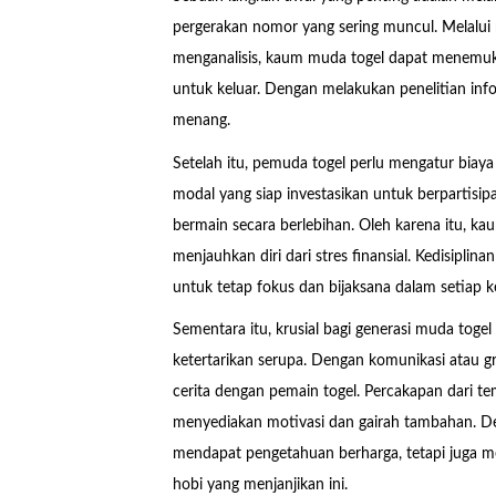
pergerakan nomor yang sering muncul. Melalu
menganalisis, kaum muda togel dapat menemuk
untuk keluar. Dengan melakukan penelitian i
menang.
Setelah itu, pemuda togel perlu mengatur bia
modal yang siap investasikan untuk berpartisipa
bermain secara berlebihan. Oleh karena itu, ka
menjauhkan diri dari stres finansial. Kedisip
untuk tetap fokus dan bijaksana dalam setiap k
Sementara itu, krusial bagi generasi muda to
ketertarikan serupa. Dengan komunikasi atau gru
cerita dengan pemain togel. Percakapan dari
menyediakan motivasi dan gairah tambahan. De
mendapat pengetahuan berharga, tetapi juga 
hobi yang menjanjikan ini.