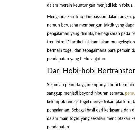
dalam meraih keuntungan menjadi lebih fokus.
Mengandalkan ilmu dan passion dalam angka, 
namun berusaha membangun taktik yang dapat
pengalaman yang dimiliki, berbagi saran pada p
tren lotre. Di artikel ini, kami akan mengeks
bermain togel, dan sebagaimana para pemain da
pendapatan yang berkelanjutan.
Dari Hobi-hobi Bertransfo
Sejumlah pemuda yg mempunyai hobi bermain pe
sanggup menjadi beyond hiburan semata.
pemu
kelompok remaja togel menyediakan platform ba
pengalaman. Sebagai hasil dari kerjasama dan 
dalam main togel, yang sekalian menciptakan
pendapatan.