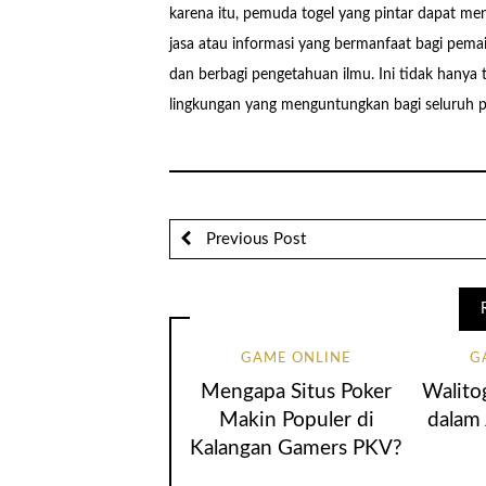
karena itu, pemuda togel yang pintar dapat me
jasa atau informasi yang bermanfaat bagi pem
dan berbagi pengetahuan ilmu. Ini tidak hanya
lingkungan yang menguntungkan bagi seluruh pi
Previous Post
GAME ONLINE
G
Mengapa Situs Poker
Walitog
Makin Populer di
dalam 
Kalangan Gamers PKV?