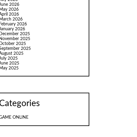
June 2026
May 2026
April 2026
March 2026
February 2026
January 2026
December 2025
November 2025
October 2025
September 2025
August 2025
July 2025
June 2025
May 2025
Categories
GAME ONLINE